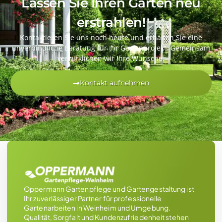
Lassen Sie Ihren Garten neu
erstrahlen!
Kontaktieren Sie uns noch heute und erhalten Sie eine
unverbindliche Beratung für Ihr Gartenprojekt. Gemeinsam
verwirklichen wir Ihre Wünsche.
Kontakt aufnehmen
Oppermann Gartenpflege und Gartengestaltung ist
Ihr zuverlässiger Partner für professionelle
Gartenarbeiten in Weinheim und Umgebung.
Qualität, Sorgfalt und Kundenzufriedenheit stehen